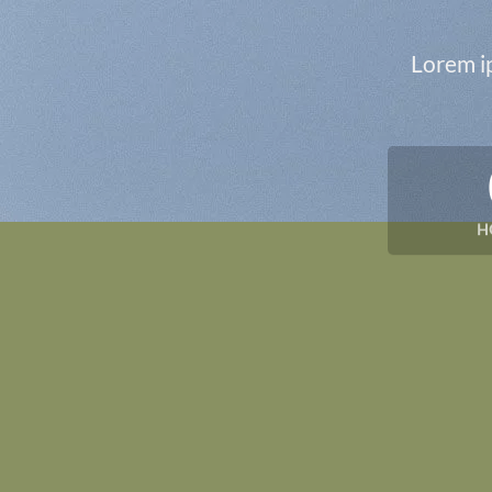
Lorem ip
H