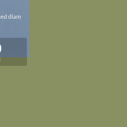
 sed diam
0
C