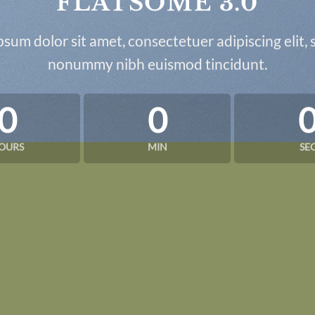
FLATSOME 3.0
sum dolor sit amet, consectetuer adipiscing elit,
nonummy nibh euismod tincidunt.
0
0
OURS
MIN
SE